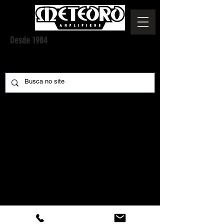
Desde 1984
@2021 I Amplificadores Meteoro
JPF IND COM DE COMPONENTES ELETRÔNICOS LTDA - CNPJ
55.510.366
/0001-00 I
Estrada dos Morros, 497 - Guarulhos/SP
Canais de atendimento:
Tel.:
11 4803-0756
-