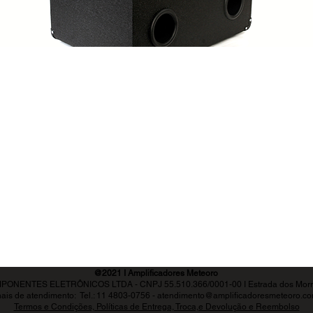
@2021 I Amplificadores Meteoro
PONENTES ELETRÔNICOS LTDA - CNPJ 55.510.366/0001-00 I
Estrada dos Morr
ais de atendimento:
Tel.: 11 4803-0756 -
atendimento@amplificadoresmeteoro.co
Termos e Condições, Políticas de Entrega, Troca,e Devolução e Reembolso