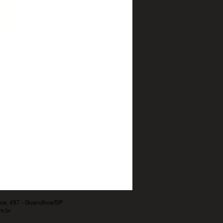
os, 497 - Guarulhos/SP
m.br