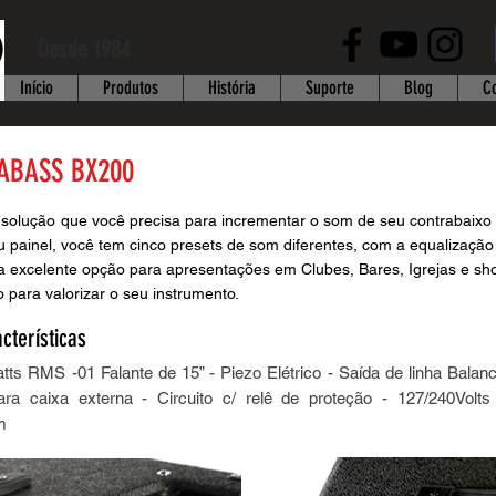
Desde 1984
Início
Produtos
História
Suporte
Blog
C
ABASS BX200
 solução que você precisa para incrementar o som de seu contrabaixo
u painel, você tem cinco presets de som diferentes, com a equalização 
a excelente opção para apresentações em Clubes, Bares, Igrejas e s
para valorizar o seu instrumento.
cterísticas
atts RMS -01 Falante de 15” - Piezo Elétrico - Saída de linha Ba
ra caixa externa - Circuito c/ relê de proteção - 127/240Volt
m