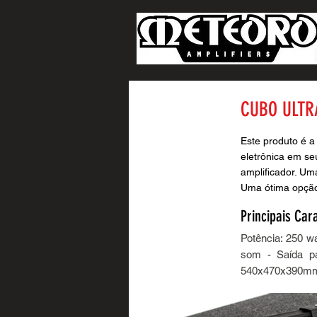
CUBO ULTR
Este produto é a
eletrônica em se
amplificador. Um
Uma ótima opção 
Principais Cara
Potência: 250 w
som - Saída pa
540x470x390m